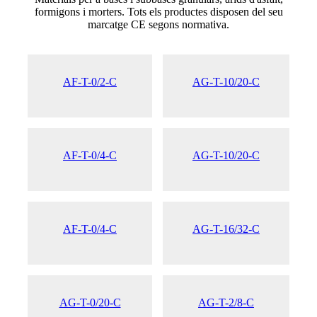
formigons i morters. Tots els productes disposen del seu
marcatge CE segons normativa.
AF-T-0/2-C
AG-T-10/20-C
AF-T-0/4-C
AG-T-10/20-C
AF-T-0/4-C
AG-T-16/32-C
AG-T-0/20-C
AG-T-2/8-C