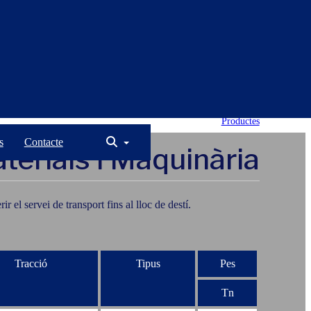
Productes
s
Contacte
terials i Maquinària
 el servei de transport fins al lloc de destí.
Tracció
Tipus
Pes
Tn