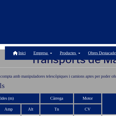
Inici
Empresa
Productes
Obres Destacade
Transports de Ma
esa compta amb manipuladores telescòpiques i camions aptes per poder oferir
ls
ides (m)
Càrrega
Motor
Amp
Alt
Tn
CV