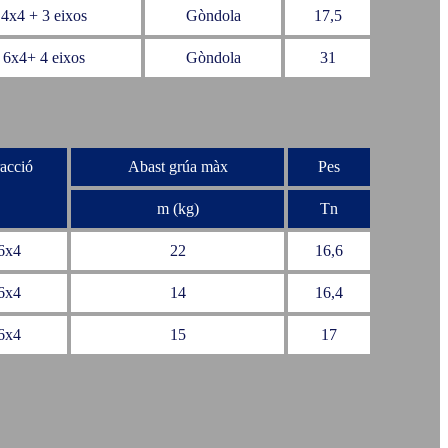
4x4 + 3 eixos
Gòndola
17,5
6x4+ 4 eixos
Gòndola
31
acció
Abast grúa màx
Pes
m (kg)
Tn
6x4
22
16,6
6x4
14
16,4
6x4
15
17