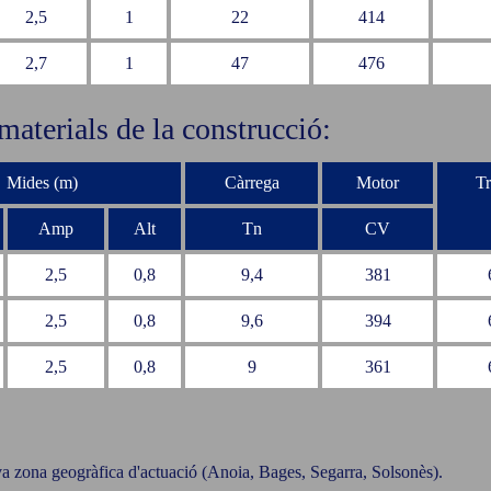
2,5
1
22
414
2,7
1
47
476
materials de la construcció:
Mides (m)
Càrrega
Motor
Tr
Amp
Alt
Tn
CV
2,5
0,8
9,4
381
2,5
0,8
9,6
394
2,5
0,8
9
361
eva zona geogràfica d'actuació (Anoia, Bages, Segarra, Solsonès).