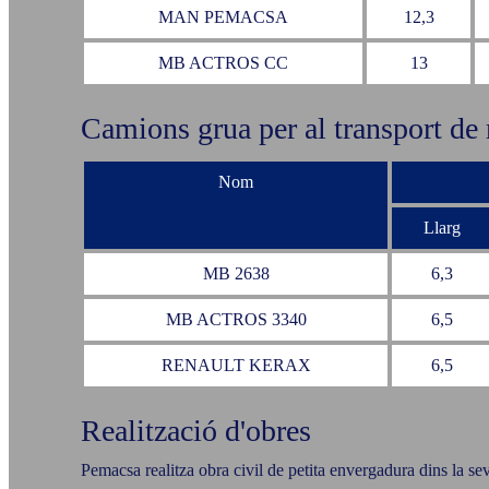
MAN PEMACSA
12,3
MB ACTROS CC
13
Camions grua per al transport de 
Nom
Llarg
MB 2638
6,3
MB ACTROS 3340
6,5
RENAULT KERAX
6,5
Realització d'obres
Pemacsa realitza obra civil de petita envergadura dins la s