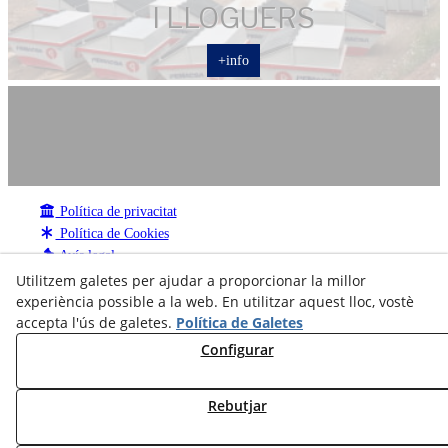
I LLOGUERS
+info
Política de privacitat
Política de Cookies
Avís legal
Canal de denúncies
Utilitzem galetes per ajudar a proporcionar la millor
experiència possible a la web. En utilitzar aquest lloc, vostè
Mapa Web
accepta l'ús de galetes.
Política de Galetes
CENTRAL: Carretera de Manresa 50-60 - 08280 CALAF -
Tel 93 868 07 08 -
Configurar
info@pemacsa.com
Rebutjar