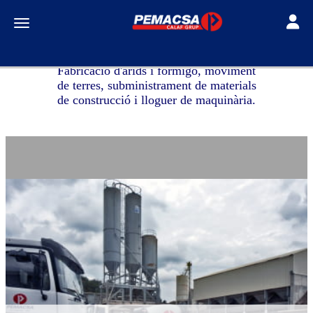
Toggle
Toggle navigation
Fabricació d'àrids i formigó, moviment
de terres, subministrament de materials
de construcció i lloguer de maquinària.