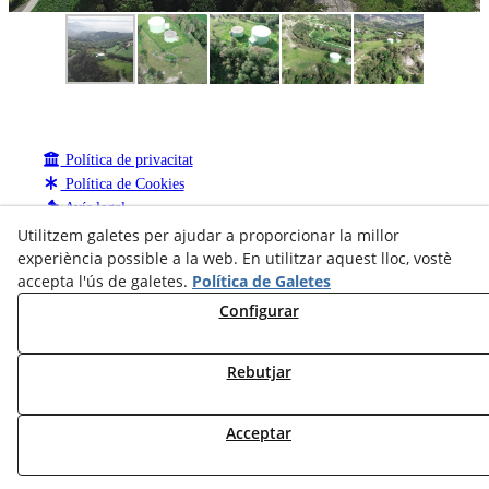
Política de privacitat
Política de Cookies
Avís legal
Canal de denúncies
Utilitzem galetes per ajudar a proporcionar la millor
experiència possible a la web. En utilitzar aquest lloc, vostè
Mapa Web
accepta l'ús de galetes.
Política de Galetes
CENTRAL: Carretera de Manresa 50-60 - 08280 CALAF -
Tel 93 868 07 08 -
Configurar
info@pemacsa.com
Rebutjar
Acceptar
© 08/2026 Pemacsa - Tots els drets reservats.