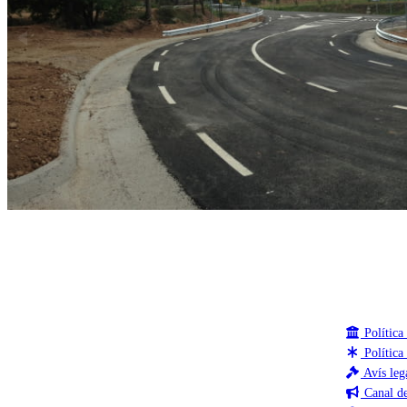
Política 
Política
Avís leg
Canal de