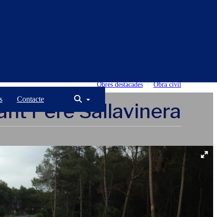
Obres destacades
Obra civil
s
Contacte
nt Pere Sallavinera